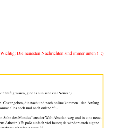
Wichtig: Die neuesten Nachrichten sind immer unten ! :)
ir fleißig waren, gibt es nun sehr viel Neues :)
neue Cover geben, die nach und nach online kommen - den Anfang
ommt alles nach und nach online ^^...
en Sohn des Mondes” aus der Welt Absolan weg und in eine neue,
: Athesir :) Es paßt einfach viel besser, da wir dort auch eigene
t mehr zu Absolan passen ^^...