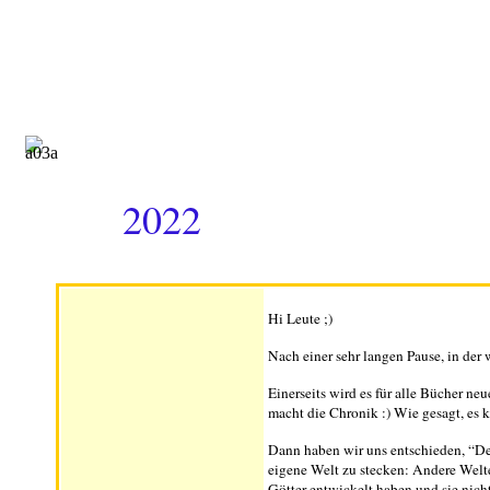
2022
Hi Leute ;)
Nach einer sehr langen Pause, in der w
Einerseits wird es für alle Bücher 
macht die Chronik :) Wie gesagt, es k
Dann haben wir uns entschieden, “D
eigene Welt zu stecken: Andere Welten
Götter entwickelt haben und sie nich