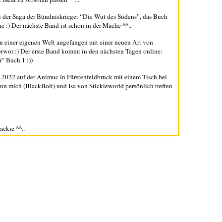
i der Saga der Bündniskriege: “Die Wut des Südens”, das Buch
:) Der nächste Band ist schon in der Mache ^^..
n einer eigenen Welt angefangen mit einer neuen Art von
erwor :) Der erste Band kommt in den nächsten Tagen online:
” Buch 1 :))
2022 auf der Animuc in Fürstenfeldbruck mit einem Tisch bei
ann mich (BlackBolt) und Isa von Stickieworld persönlich treffen
ackie ^^..