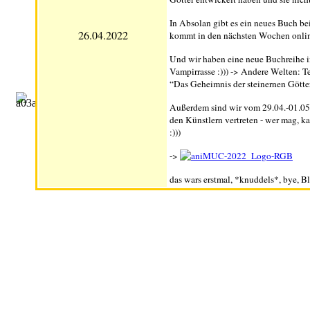
In Absolan gibt es ein neues Buch be
26.04.2022
kommt in den nächsten Wochen online 
Und wir haben eine neue Buchreihe i
Vampirrasse :))) -> Andere Welten: T
“Das Geheimnis der steinernen Götter
Außerdem sind wir vom 29.04.-01.05.
den Künstlern vertreten - wer mag, k
:)))
->
das wars erstmal, *knuddels*, bye, Bl