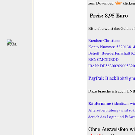
zum Download
klicken
hier
Preis: 8,95 Euro
ü
Bitte
berweist das Geld au
Breuherr Christiane
Konto-Nummer: 532013814
Betreff: BuerdeHerrschaft 
BIC: CMCIDEDD
IBAN: DE58300209005320
PayPal:
BlackBolt@gm
Dazu brauche ich auch UN
ufername
Kä
(identisch wi
Altersüberprüfung (wird sofo
der ich das Login und Paßwo
Ohne Ausweisfoto wi